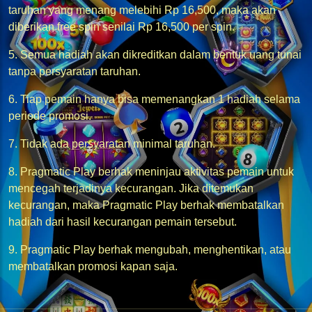
taruhan yang menang melebihi Rp 16,500, maka akan
diberikan free spin senilai Rp 16,500 per spin.
5. Semua hadiah akan dikreditkan dalam bentuk uang tunai
tanpa persyaratan taruhan.
6. Tiap pemain hanya bisa memenangkan 1 hadiah selama
periode promosi.
7. Tidak ada persyaratan minimal taruhan.
8. Pragmatic Play berhak meninjau aktivitas pemain untuk
mencegah terjadinya kecurangan. Jika ditemukan
kecurangan, maka Pragmatic Play berhak membatalkan
hadiah dari hasil kecurangan pemain tersebut.
9. Pragmatic Play berhak mengubah, menghentikan, atau
membatalkan promosi kapan saja.