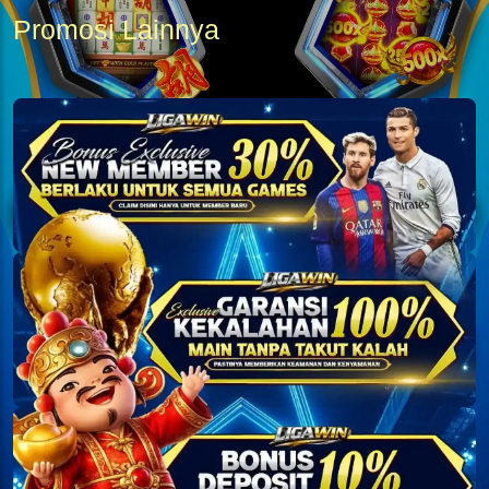
Promosi Lainnya