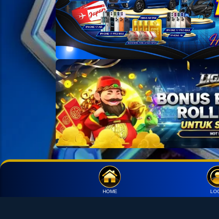
HOME
LO