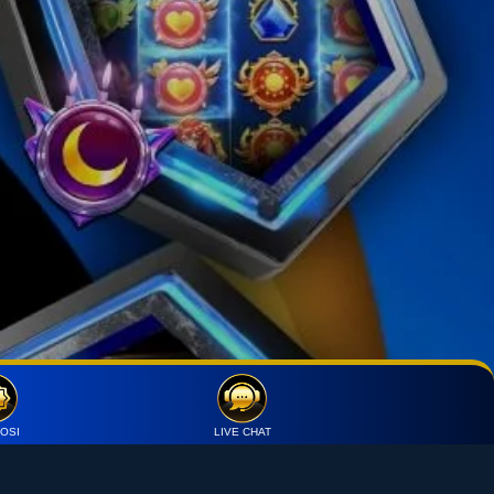
OSI
LIVE CHAT