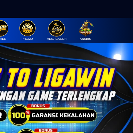
ADE
PROMO
MEGAGACOR
ANUBIS