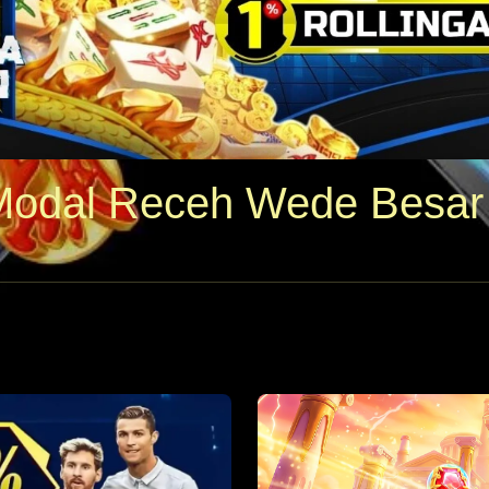
 Modal Receh Wede Besar