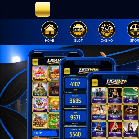
HOME
SLOT
CASINO
SPOR