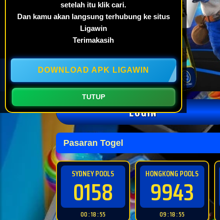
setelah itu klik cari.
Dan kamu akan langsung terhubung ke situs
Ligawin
Terimakasih
DOWNLOAD APK LIGAWIN
TUTUP
LOGIN
Pasaran Togel
SYDNEY POOLS
HONGKONG POOLS
0158
9943
00 : 18 : 51
09 : 18 : 51