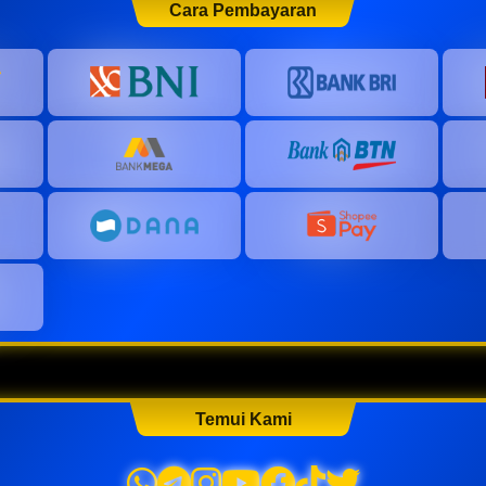
Cara Pembayaran
Temui Kami