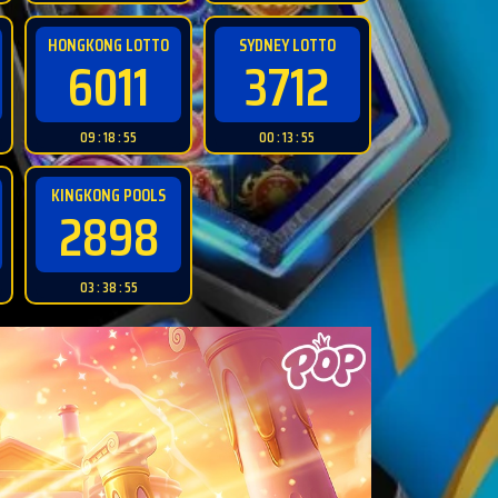
HONGKONG LOTTO
SYDNEY LOTTO
6011
3712
09 : 18 : 51
00 : 13 : 51
KINGKONG POOLS
2898
03 : 38 : 51