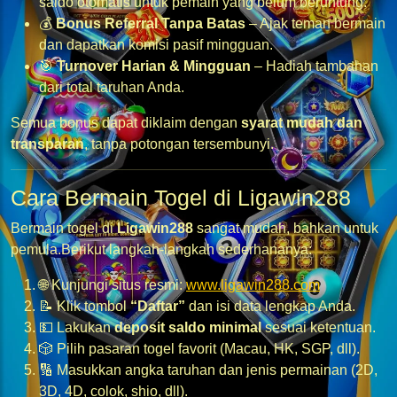
saldo otomatis untuk pemain yang belum beruntung.
💰
Bonus Referral Tanpa Batas
– Ajak teman bermain
dan dapatkan komisi pasif mingguan.
🎯
Turnover Harian & Mingguan
– Hadiah tambahan
dari total taruhan Anda.
Semua bonus dapat diklaim dengan
syarat mudah dan
transparan
, tanpa potongan tersembunyi.
Cara Bermain Togel di Ligawin288
Bermain togel di
Ligawin288
sangat mudah, bahkan untuk
pemula.Berikut langkah-langkah sederhananya:
🌐 Kunjungi situs resmi:
www.ligawin288.com
📝 Klik tombol
“Daftar”
dan isi data lengkap Anda.
💵 Lakukan
deposit saldo minimal
sesuai ketentuan.
🎲 Pilih pasaran togel favorit (Macau, HK, SGP, dll).
🔢 Masukkan angka taruhan dan jenis permainan (2D,
3D, 4D, colok, shio, dll).