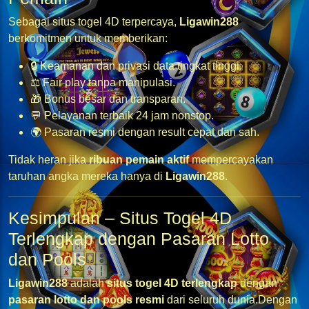
Sebagai situs togel 4D terpercaya,
Ligawin288
berkomitmen untuk memberikan:
🔒 Keamanan dan privasi data tingkat tinggi.
⚖️ Fair play tanpa manipulasi.
🎁 Bonus besar dan transparan.
💬 Pelayanan terbaik 24 jam nonstop.
🌍 Pasaran resmi dengan result cepat dan sah.
Tidak heran jika
ribuan pemain aktif
mempercayakan
taruhan angka mereka hanya di
Ligawin288
.
Kesimpulan – Situs Togel 4D
Terlengkap dengan Pasaran Lotto
dan Pools
Ligawin288
adalah
situs togel 4D terlengkap
dengan
pasaran lotto dan pools resmi
dari seluruh dunia.Dengan