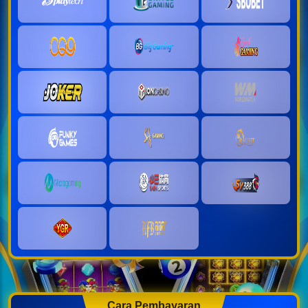
Cara Pembayaran