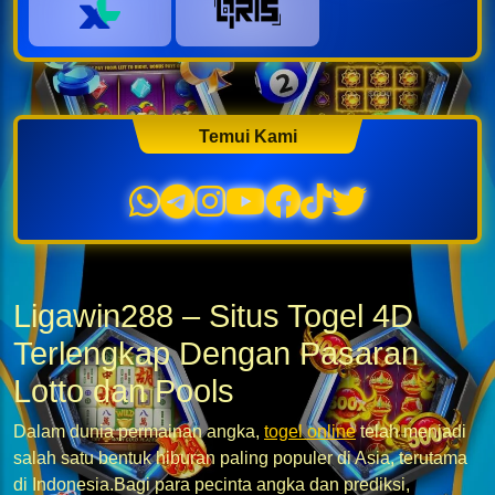
Temui Kami
Ligawin288 – Situs Togel 4D
Terlengkap Dengan Pasaran
Lotto dan Pools
Dalam dunia permainan angka,
togel online
telah menjadi
salah satu bentuk hiburan paling populer di Asia, terutama
di Indonesia.Bagi para pecinta angka dan prediksi,