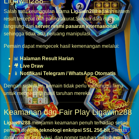
Ligawin288
Salah satu keunggulan utama
Ligawin288
adalah sistem
result tercepat dan paling akurat.Semua data diambil
langsung dari
server resmi pasaran internasional
,
sehingga tidak ada peluang manipulasi.
Pemain dapat mengecek hasil kemenangan melalui:
📊
Halaman Result Harian
🎥
Live Draw
📱
Notifikasi Telegram / WhatsApp Otomatis
Dengan sistem ini, pemain tidak perlu menunggu lama
untuk mengetahui hasil taruhan mereka.
Keamanan dan Fair Play Ligawin288
Ligawin288
menjamin keamanan penuh terhadap setiap
pemain dengan
teknologi enkripsi SSL 256-bit
.Semua
data pribadi, transaksi, dan nomor taruhan terlindungi