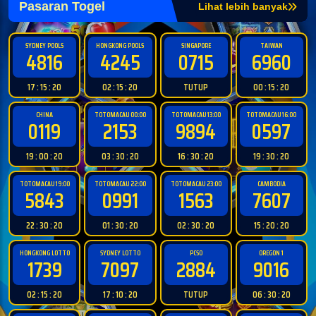
Pasaran Togel
Lihat lebih banyak
SYDNEY POOLS
HONGKONG POOLS
SINGAPORE
TAIWAN
4816
4245
0715
6960
17 : 15 : 18
02 : 15 : 18
TUTUP
00 : 15 : 18
CHINA
TOTOMACAU 00:00
TOTOMACAU 13:00
TOTOMACAU 16:00
0119
2153
9894
0597
19 : 00 : 18
03 : 30 : 18
16 : 30 : 18
19 : 30 : 18
TOTOMACAU 19:00
TOTOMACAU 22:00
TOTOMACAU 23:00
CAMBODIA
5843
0991
1563
7607
22 : 30 : 18
01 : 30 : 18
02 : 30 : 18
15 : 20 : 18
HONGKONG LOTTO
SYDNEY LOTTO
PCSO
OREGON 1
1739
7097
2884
9016
02 : 15 : 18
17 : 10 : 18
TUTUP
06 : 30 : 18