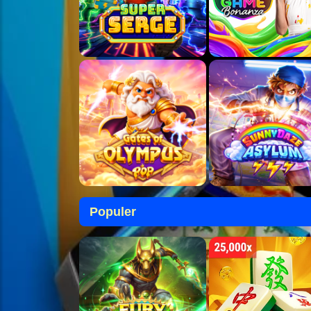
Populer