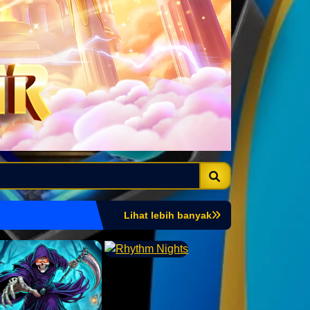
Lihat lebih banyak