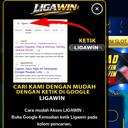
×
CASINO
SPORT
TOGEL
TABLE
FISHING
COCK F.
ARC
I LIGAWIN 💎 | 🌏 PLATFORM SLOT GACOR SERVER THAI
Username
Cara mudah Akses LIGAWIN :
Buka Google Kemudian ketik Ligawin pada
kolom pencarian,