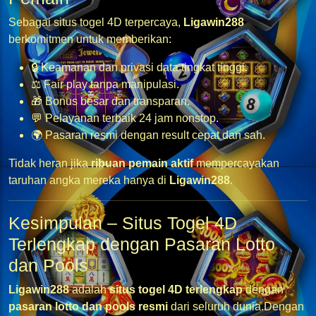
Sebagai situs togel 4D terpercaya,
Ligawin288
berkomitmen untuk memberikan:
🔒 Keamanan dan privasi data tingkat tinggi.
⚖️ Fair play tanpa manipulasi.
🎁 Bonus besar dan transparan.
💬 Pelayanan terbaik 24 jam nonstop.
🌍 Pasaran resmi dengan result cepat dan sah.
Tidak heran jika
ribuan pemain aktif
mempercayakan
taruhan angka mereka hanya di
Ligawin288
.
Kesimpulan – Situs Togel 4D
Terlengkap dengan Pasaran Lotto
dan Pools
Ligawin288
adalah
situs togel 4D terlengkap
dengan
pasaran lotto dan pools resmi
dari seluruh dunia.Dengan