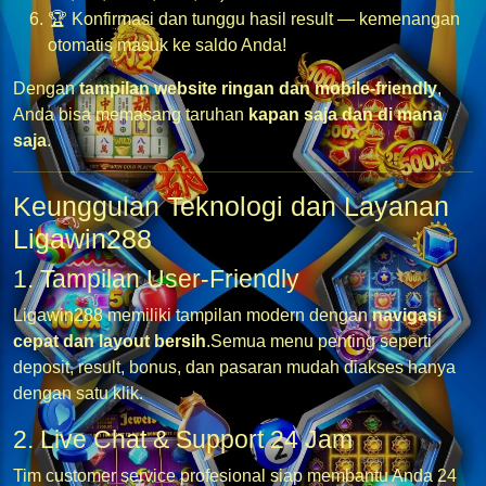
🏆 Konfirmasi dan tunggu hasil result — kemenangan
otomatis masuk ke saldo Anda!
Dengan
tampilan website ringan dan mobile-friendly
,
Anda bisa memasang taruhan
kapan saja dan di mana
saja
.
Keunggulan Teknologi dan Layanan
Ligawin288
1. Tampilan User-Friendly
Ligawin288 memiliki tampilan modern dengan
navigasi
cepat dan layout bersih
.Semua menu penting seperti
deposit, result, bonus, dan pasaran mudah diakses hanya
dengan satu klik.
2. Live Chat & Support 24 Jam
Tim customer service profesional siap membantu Anda 24