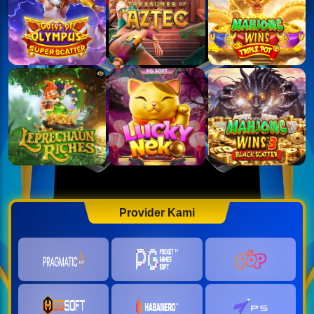
Provider Kami