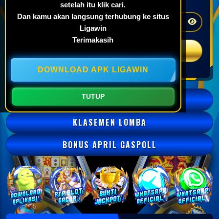
Password
setelah itu klik cari.
Dan kamu akan langsung terhubung ke situs
Ligawin
Terimakasih
LOGIN
DAFTAR
DOWNLOAD APK LIGAWIN
TUTUP
DOWNLOAD APK
KLASEMEN LOMBA
BONUS APRIL GASPOLL