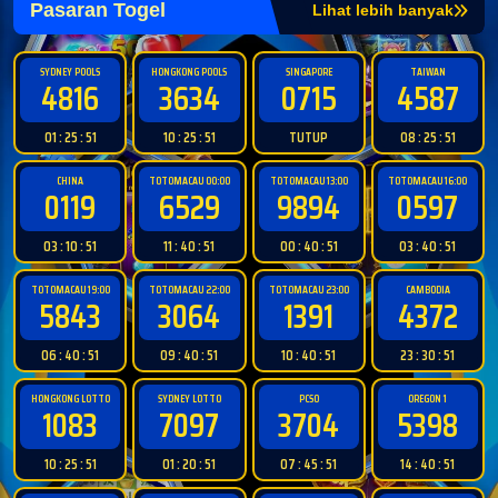
Pasaran Togel
Lihat lebih banyak
SYDNEY POOLS
HONGKONG POOLS
SINGAPORE
TAIWAN
4816
3634
0715
4587
01 : 25 : 49
10 : 25 : 49
TUTUP
08 : 25 : 49
CHINA
TOTOMACAU 00:00
TOTOMACAU 13:00
TOTOMACAU 16:00
0119
6529
9894
0597
03 : 10 : 49
11 : 40 : 49
00 : 40 : 49
03 : 40 : 49
TOTOMACAU 19:00
TOTOMACAU 22:00
TOTOMACAU 23:00
CAMBODIA
5843
3064
1391
4372
06 : 40 : 49
09 : 40 : 49
10 : 40 : 49
23 : 30 : 49
HONGKONG LOTTO
SYDNEY LOTTO
PCSO
OREGON 1
1083
7097
3704
5398
10 : 25 : 49
01 : 20 : 49
07 : 45 : 49
14 : 40 : 49