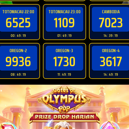
TOTOMACAU 22:00
TOTOMACAU 23:00
CAMBODIA
6525
1109
7023
00 : 49 : 15
01 : 49 : 15
14 : 39 : 15
OREGON-2
OREGON-3
OREGON-4
9936
1730
3617
08 : 49 : 15
11 : 49 : 15
14 : 49 : 15