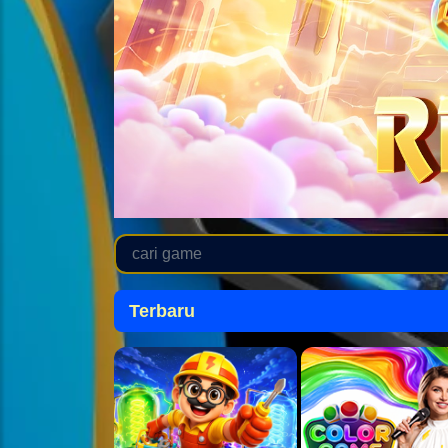
Terbaru