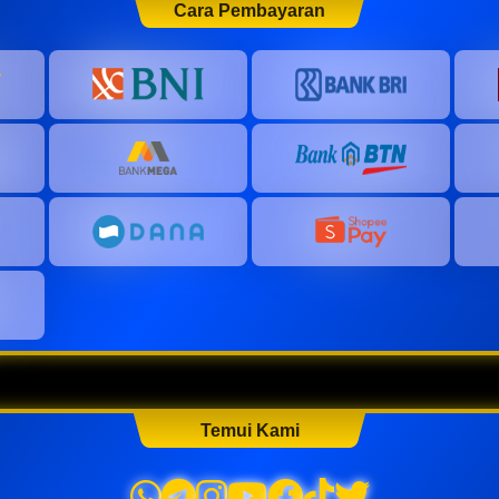
Cara Pembayaran
Temui Kami