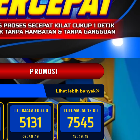
PROMOSI
Lihat lebih banyak
TOTOMACAU 00:00
TOTOMACAU 13:00
5131
7545
02 : 49 : 15
15 : 49 : 15