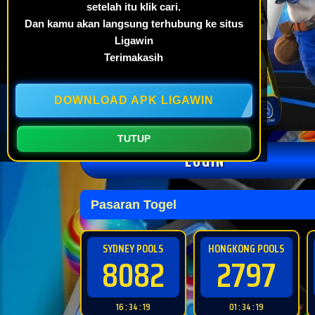
setelah itu klik cari.
Dan kamu akan langsung terhubung ke situs
Ligawin
Terimakasih
DOWNLOAD APK LIGAWIN
TUTUP
LOGIN
Pasaran Togel
SYDNEY POOLS
HONGKONG POOLS
8082
2797
16 : 34 : 15
01 : 34 : 15