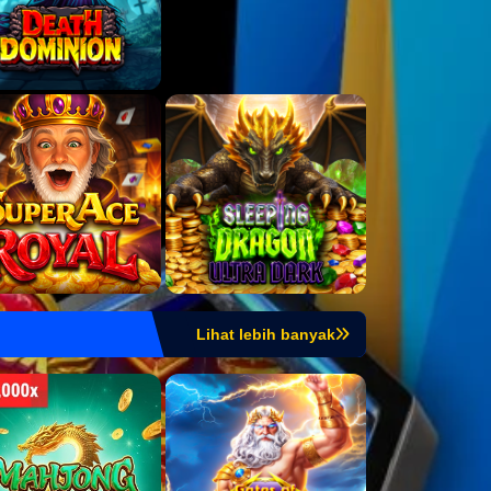
Lihat lebih banyak