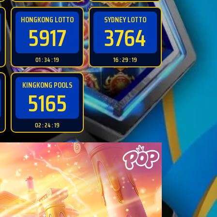
HONGKONG LOTTO
SYDNEY LOTTO
5917
3764
01 : 34 : 15
16 : 29 : 15
KINGKONG POOLS
5165
02 : 24 : 15