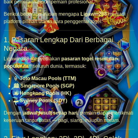
baik pemula maupun pemain profesional.
Berikut beberapa alasan mengapa
Ligawin288
menjadi
platform pilihan utama para penggemar togel:
1. Pasaran Lengkap Dari Berbagai
Negara
Ligawin288 menyediakan
pasaran togel resmi dan
populer
dari seluruh dunia, termasuk:
🏮
Toto Macau Pools (TTM)
🏙️
Singapore Pools (SGP)
🌆
Hongkong Pools (HK)
🌅
Sydney Pools (SDY)
Dengan
jadwal result setiap hari
, pemain dapat menikmati
keseruan tanpa batas — pagi, siang, maupun malam.