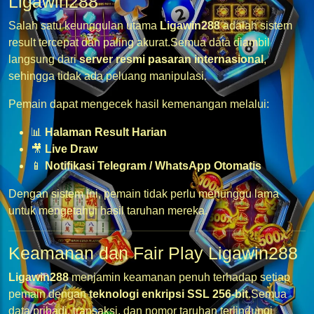
Ligawin288
Salah satu keunggulan utama
Ligawin288
adalah sistem
result tercepat dan paling akurat.Semua data diambil
langsung dari
server resmi pasaran internasional
,
sehingga tidak ada peluang manipulasi.
Pemain dapat mengecek hasil kemenangan melalui:
📊
Halaman Result Harian
🎥
Live Draw
📱
Notifikasi Telegram / WhatsApp Otomatis
Dengan sistem ini, pemain tidak perlu menunggu lama
untuk mengetahui hasil taruhan mereka.
Keamanan dan Fair Play Ligawin288
Ligawin288
menjamin keamanan penuh terhadap setiap
pemain dengan
teknologi enkripsi SSL 256-bit
.Semua
data pribadi, transaksi, dan nomor taruhan terlindungi