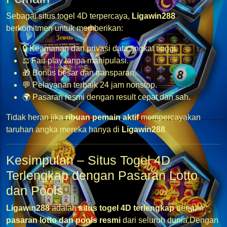
Sebagai situs togel 4D terpercaya,
Ligawin288
berkomitmen untuk memberikan:
🔒 Keamanan dan privasi data tingkat tinggi.
⚖️ Fair play tanpa manipulasi.
🎁 Bonus besar dan transparan.
💬 Pelayanan terbaik 24 jam nonstop.
🌍 Pasaran resmi dengan result cepat dan sah.
Tidak heran jika
ribuan pemain aktif
mempercayakan
taruhan angka mereka hanya di
Ligawin288
.
Kesimpulan – Situs Togel 4D
Terlengkap dengan Pasaran Lotto
dan Pools
Ligawin288
adalah
situs togel 4D terlengkap
dengan
pasaran lotto dan pools resmi
dari seluruh dunia.Dengan