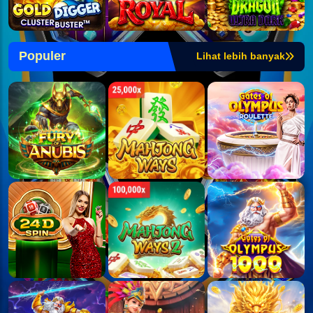
Populer
Lihat lebih banyak