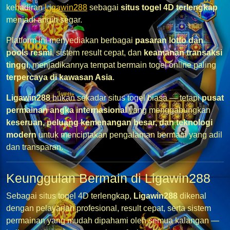
kehadiran
Ligawin288
sebagai
situs togel 4D terlengkap
menjadi angin segar.
Platform ini menyediakan berbagai
pasaran lotto dan
pools resmi
, sistem result cepat, dan
keamanan transaksi
tinggi
, menjadikannya tempat bermain togel online paling
terpercaya di kawasan Asia
.
Ligawin288
bukan sekadar situs togel biasa — tetapi
pusat
permainan angka internasional
yang menggabungkan
keseruan, peluang kemenangan besar, dan teknologi
modern
untuk menciptakan pengalaman bermain yang adil
dan transparan.
Keunggulan Bermain di Ligawin288
Sebagai situs togel 4D terlengkap,
Ligawin288
dikenal
dengan pelayanan profesional, result cepat, serta sistem
permainan yang mudah dipahami oleh semua kalangan —