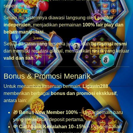
sepenuhnya.
Selain itu, sistemnya diawasi langsung oleh
auditor
independen
, menjadikan permainan
100% fair play dan
bebas manipulasi
.
Setiap pasaran yang tersedia juga sudah
berlisensi resmi
dan memiliki reputasi global, memastikan result yang keluar
valid dan sah
.
Bonus & Promosi Menarik
Untuk menambah keseruan bermain,
Ligawin288
memberikan berbagai
bonus dan promosi eksklusif
,
antara lain:
🎁
Bonus New Member 100%
– Untuk pemain baru
yang melakukan deposit pertama.
💸
Cashback Kekalahan 10–15%
– Pengembalian