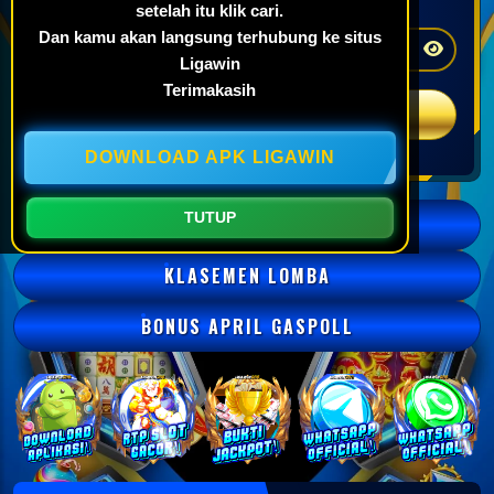
Password
setelah itu klik cari.
Dan kamu akan langsung terhubung ke situs
Ligawin
Terimakasih
LOGIN
DAFTAR
DOWNLOAD APK LIGAWIN
TUTUP
DOWNLOAD APK
KLASEMEN LOMBA
BONUS APRIL GASPOLL