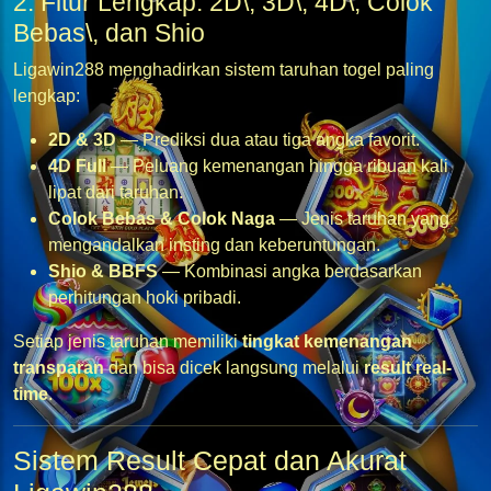
2. Fitur Lengkap: 2D\, 3D\, 4D\, Colok
Bebas\, dan Shio
Ligawin288 menghadirkan sistem taruhan togel paling
lengkap:
2D & 3D
— Prediksi dua atau tiga angka favorit.
4D Full
— Peluang kemenangan hingga ribuan kali
lipat dari taruhan.
Colok Bebas & Colok Naga
— Jenis taruhan yang
mengandalkan insting dan keberuntungan.
Shio & BBFS
— Kombinasi angka berdasarkan
perhitungan hoki pribadi.
Setiap jenis taruhan memiliki
tingkat kemenangan
transparan
dan bisa dicek langsung melalui
result real-
time
.
Sistem Result Cepat dan Akurat