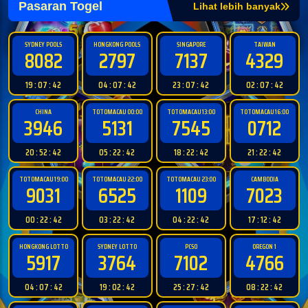
Pasaran Togel
Lihat lebih banyak
SYDNEY POOLS
HONGKONG POOLS
SINGAPORE
TAIWAN
8082
2797
7137
4329
19 : 07 : 39
04 : 07 : 39
23 : 07 : 39
02 : 07 : 39
CHINA
TOTOMACAU 00:00
TOTOMACAU 13:00
TOTOMACAU 16:00
3946
5131
7545
0712
20 : 52 : 39
05 : 22 : 39
18 : 22 : 39
21 : 22 : 39
TOTOMACAU 19:00
TOTOMACAU 22:00
TOTOMACAU 23:00
CAMBODIA
9031
6525
1109
7023
00 : 22 : 39
03 : 22 : 39
04 : 22 : 39
17 : 12 : 39
HONGKONG LOTTO
SYDNEY LOTTO
PCSO
OREGON 1
5917
3764
7102
4766
04 : 07 : 39
19 : 02 : 39
25 : 27 : 39
08 : 22 : 39