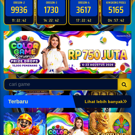
OREGON-2
OREGON-3
OREGON-4
KINGKONG POOLS
9936
1730
3617
5165
11 : 22 : 39
14 : 22 : 39
17 : 22 : 39
04 : 57 : 39
Terbaru
Lihat lebih banyak