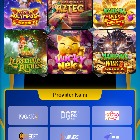
Provider Kami